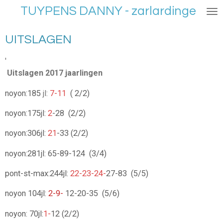
TUYPENS DANNY - zarlardinge
Ga
direct
naar
UITSLAGEN
de
hoofdinhoud
'
Uitslagen 2017 jaarlingen
noyon:185
jl:
7-11
(
2/2)
noyon:175jl:
2
-28 (2/2)
noyon:306jl:
21
-33 (2/2)
noyon:281jl: 65-89-124 (3/4)
pont-st-max:244jl:
22-23-24-
27-83 (5/5)
noyon 104jl:
2-9-
12-20-35 (5/6)
noyon: 70jl:
1-
12 (2/2)